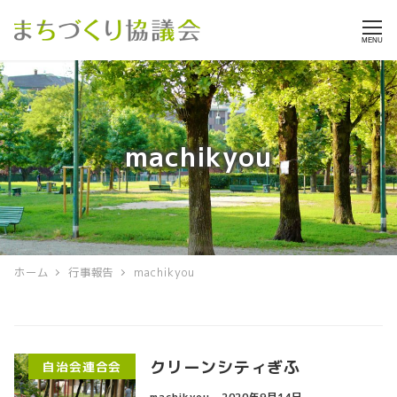
MENU
machikyou
ホーム
行事報告
machikyou
クリーンシティぎふ
自治会連合会