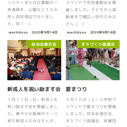
ンシティぎふの日運動の一
ラウンドで市民運動会を開
斉清掃を、公園など３８か
催しました。子どもから高
所と自宅周辺で行いまし
齢者まで幅広い世代のみな
た。早 […]
さん […]
machikyou
2020年9月14日
machikyou
2020年9月14日
自治会連合会
まちづくり協議会
新成人を祝い励ます会
夏まつり
１月１２日（日）新成人を
８月１０日（土）小学校グ
祝い励ます会を開催しまし
ラウンドで夏まつりを開催
た。華やかな振袖やスーツ
しました。自治会連合会、
姿の新成人のみなさんが、
まちづくり協議会、各種団