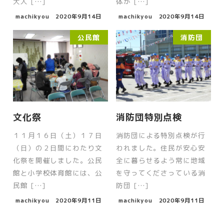
大人 […]
体が […]
machikyou
2020年9月14日
machikyou
2020年9月14日
公民館
消防団
文化祭
消防団特別点検
１１月１６日（土）１７日
消防団による特別点検が行
（日）の２日間にわたり文
われました。住民が安心安
化祭を開催しました。公民
全に暮らせるよう常に地域
館と小学校体育館には、公
を守ってくださっている消
民館 […]
防団 […]
machikyou
2020年9月11日
machikyou
2020年9月11日