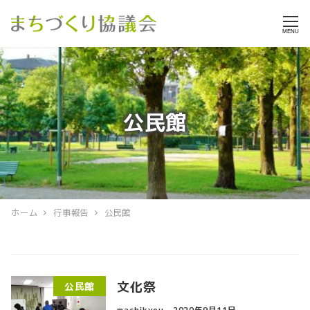
MENU
公民館
ホーム
行事報告
公民館
文化祭
公民館